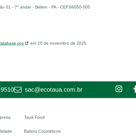
lão 01 - 7° andar - Belém - PA - CEP.66050-005
database.org
em 10 de novembro de 2025.
 9510
sac@ecotaua.com.br
presa
Tauá Food
lidade
Balans Cosméticos