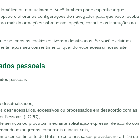
automática ou manualmente. Você também pode especificar que
 opção é alterar as configurações do navegador para que você receba
ra mais informações sobre essas opções, consulte as instruções na
te se todos os cookies estiverem desativados. Se você excluir os
mente, após seu consentimento, quando você acessar nosso site
dados pessoais
ados pessoais:
u desatualizados;
os desnecessários, excessivos ou processados em desacordo com as
os Pessoais (LGPD);
de serviços ou produtos, mediante solicitação expressa, de acordo co
rvando os segredos comerciais e industriais;
o consentimento do titular, exceto nos casos previstos no art. 16 da