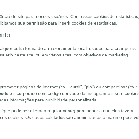
iência do site para nossos usuários. Com esses cookies de estatísticas
citamos sua permissão para inserir cookies de estatísticas.
ento
lquer outra forma de armazenamento local, usados para criar perfis
usuário neste site, ou em vários sites, com objetivos de marketing
omover páginas da internet (ex.: “curtir”, “pin”) ou compartilhar (ex.:
teúdo é incorporado com código derivado de Instagram e insere cookies
das informações para publicidade personalizada.
s (que pode ser alterada regularmente) para saber o que elas fazem
es cookies. Os dados coletados são anonimizados o máximo possível